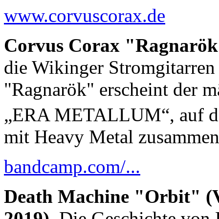
www.corvuscorax.de
Corvus Corax "Ragnarök" 
die Wikinger Stromgitarren 
"Ragnarök" erscheint der m
„ERA METALLUM“, auf de
mit Heavy Metal zusammen
bandcamp.com/...
Death Machine "Orbit" (
2019).
Die Geschichte vo