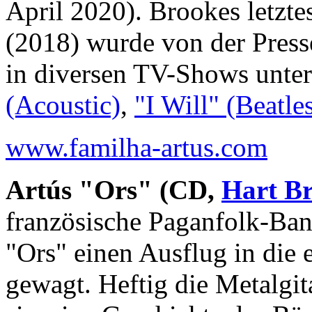
April 2020). Brookes letzt
(2018) wurde von der Pres
in diversen TV-Shows unte
(Acoustic)
,
"I Will" (Beatle
www.familha-artus.com
Artús "Ors" (CD,
Hart B
französische Paganfolk-Ban
"Ors" einen Ausflug in die
gewagt. Heftig die Metalgit