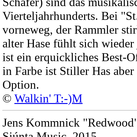
Schafer) sind das musikalis
Vierteljahrhunderts. Bei "S
vorneweg, der Rammler sti
alter Hase fühlt sich wiede
ist ein erquickliches Best-
in Farbe ist Stiller Has abe
Option.
©
Walkin' T:-)M
Jens Kommnick "Redwood
Siúnta Music, 2015