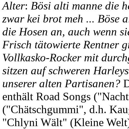
Alter
:
Bösi alti manne die h
zwar kei brot meh ... Böse
die Hosen an, auch wenn sie
Frisch tätowierte Rentner g
Vollkasko-Rocker mit durc
sitzen auf schweren Harleys
unserer alten Partisanen?
D
enthält Road Songs ("Nacht
("Chätschgummi", d.h. Kaug
"Chlyni Wält" (Kleine Welt