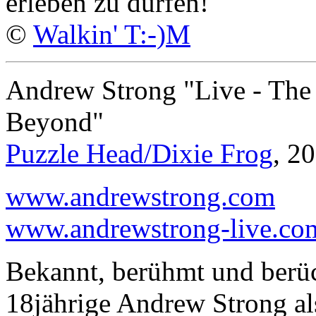
erleben zu dürfen!
©
Walkin' T:-)M
Andrew Strong "Live - The
Beyond"
Puzzle Head/Dixie Frog
, 2
www.andrewstrong.com
www.andrewstrong-live.co
Bekannt, berühmt und berüc
18jährige Andrew Strong a