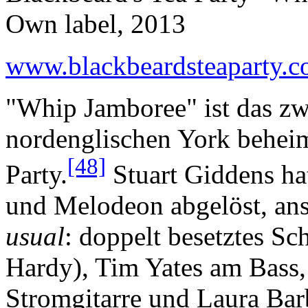
Own label, 2013
www.blackbeardsteaparty.
"Whip Jamboree" ist das z
nordenglischen York beheim
[48]
Party.
Stuart Giddens h
und Melodeon abgelöst, ans
usual
: doppelt besetztes S
Hardy), Tim Yates am Bass
Stromgitarre und Laura Barb