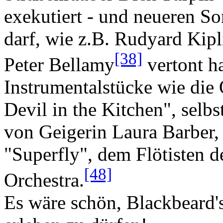
exekutiert - und neueren S
darf, wie z.B. Rudyard Kipl
[38]
Peter Bellamy
vertont h
Instrumentalstücke wie die
Devil in the Kitchen", selbs
von Geigerin Laura Barber,
"Superfly", dem Flötisten d
[48]
Orchestra.
Es wäre schön, Blackbeard's