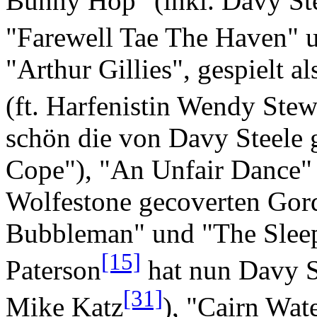
Bunny Hop" (inkl. Davy St
"Farewell Tae The Haven" u
"Arthur Gillies", gespielt a
(ft. Harfenistin Wendy Stew
schön die von Davy Steele 
Cope"), "An Unfair Dance" (
Wolfestone gecoverten Gor
Bubbleman" und "The Sleep
[15]
Paterson
hat nun Davy St
[31]
Mike Katz
), "Cairn Wat