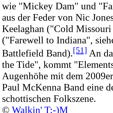
wie "Mickey Dam" und "Fa
aus der Feder von Nic Jone
Keelaghan ("Cold Missouri
("Farewell to Indiana", sie
[51]
Battlefield Band).
An da
the Tide", kommt "Elements"
Augenhöhe mit dem 2009er-
Paul McKenna Band eine de
schottischen Folkszene.
©
Walkin' T:-)M