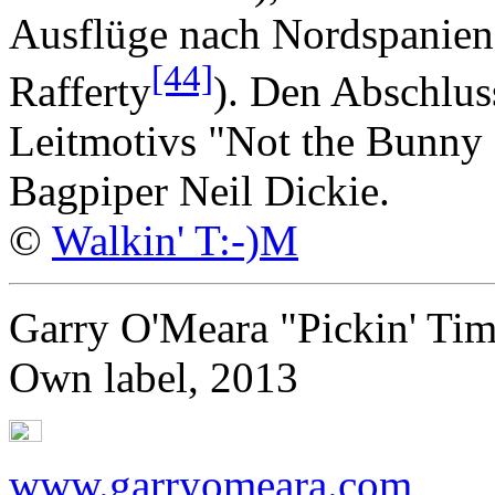
Ausflüge nach Nordspanien
[44]
Rafferty
). Den Abschlus
Leitmotivs "Not the Bunny 
Bagpiper Neil Dickie.
©
Walkin' T:-)M
Garry O'Meara "Pickin' Ti
Own label, 2013
www.garryomeara.com