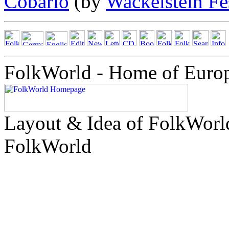
Cobario
(by
Wackelstein Fe
FolkWorld - Home of Euro
Layout & Idea of FolkWor
FolkWorld