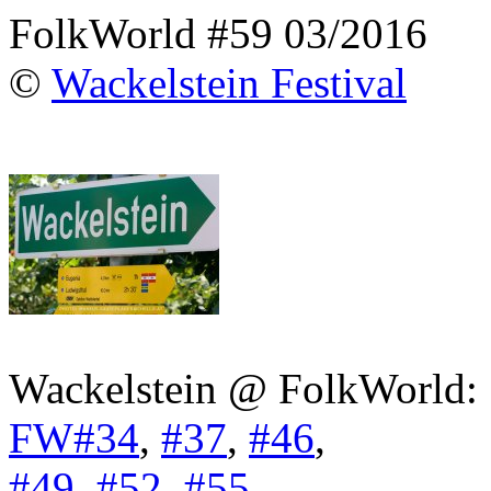
FolkWorld #59 03/2016
©
Wackelstein Festival
Wackelstein @ FolkWorld:
FW#34
,
#37
,
#46
,
#49
,
#52
,
#55