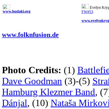
Evelyn Kry
www.hudaki.org
FW#53
www.evelynkryg
www.folknfusion.de
Photo Credits:
(1)
Battlefi
Dave Goodman
(3)-(5)
Str
Hamburg Klezmer Band
, (
Dánjal
, (10)
Nataša Mirkov