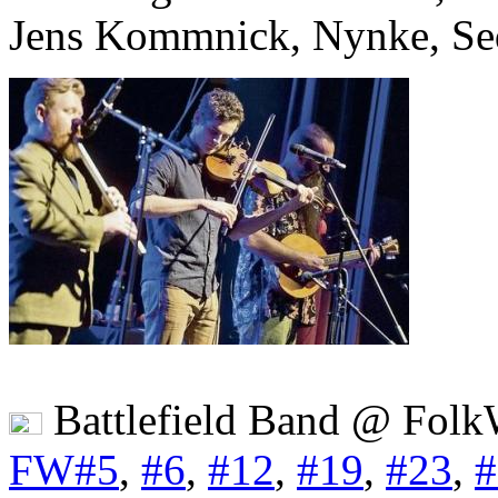
Jens Kommnick, Nynke, Seda
Battlefield Band @ Folk
FW#5
,
#6
,
#12
,
#19
,
#23
,
#