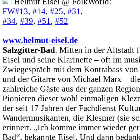
Helmut Eisel @ FolkWorld:
FW#13
,
#14
,
#25
,
#31
,
#34
,
#39
,
#51
,
#52
www.helmut-eisel.de
Salzgitter-Bad
. Mitten in der Altstadt
Eisel und seine Klarinette – oft im mus
Zwiegespräch mit dem Kontrabass von
und der Gitarre von Michael Marx – di
zahlreiche Gäste aus der ganzen Region
Pionieren dieser wohl einmaligen Klez
der seit 17 Jahren der Fachdienst Kultu
Wandermusikanten, die Klesmer (sie sch
erinnert. „Ich komme immer wieder gern
Bad“, bekannte Eisel. Und dann bedank