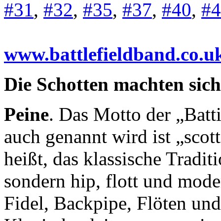
#31
,
#32
,
#35
,
#37
,
#40
,
#4
www.battlefieldband.co.u
Die Schotten machten sich
Peine
. Das Motto der „Batt
auch genannt wird ist „scott
heißt, das klassische Tradit
sondern hip, flott und mode
Fidel, Backpipe, Flöten un