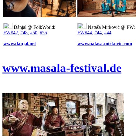
Dánjal @ FolkWorld:
Nataša Mirković @ FW:
FW#42
,
#48
,
#50
,
#55
FW#44
,
#44
,
#44
www.danjal.net
www.natasa-mirkovic.com
www.masala-festival.de