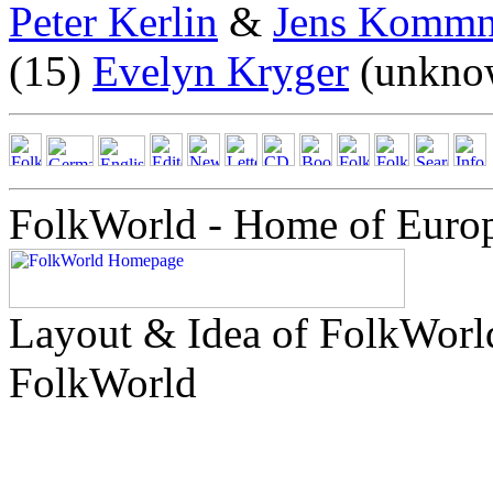
Peter Kerlin
&
Jens Kommn
(15)
Evelyn Kryger
(unkno
FolkWorld - Home of Euro
Layout & Idea of FolkWor
FolkWorld