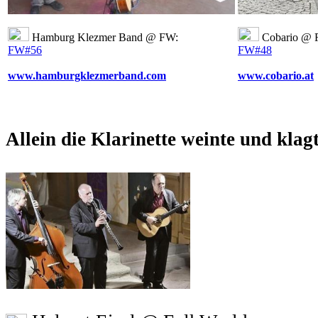
Hamburg Klezmer Band @ FW:
Cobario @ 
FW#56
FW#48
www.hamburgklezmerband.com
www.cobario.at
Allein die Klarinette weinte und klag