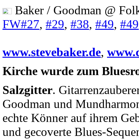
Baker / Goodman @ Fol
FW#27
,
#29
,
#38
,
#49
,
#49
www.stevebaker.de
,
www.d
Kirche wurde zum Bluesro
Salzgitter
. Gitarrenzauber
Goodman und Mundharmonik
echte Könner auf ihrem Geb
und gecoverte Blues-Seque