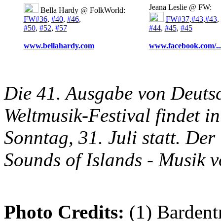
Jeana Leslie @ FW:
Bella Hardy @ FolkWorld:
FW#36
,
#40
,
#46
,
FW#37
,
#43
,
#43
,
#50
,
#52
,
#57
#44
,
#45
,
#45
www.bellahardy.com
www.facebook.com/..
Die 41. Ausgabe von Deutsc
Weltmusik-Festival findet in
Sonntag, 31. Juli statt. D
Sounds of Islands - Musik v
Photo Credits:
(1) Bardent