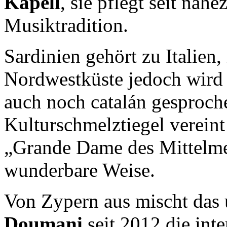
Kapell
, sie pflegt seit nah
Musiktradition.
Sardinien gehört zu Italien,
Nordwestküste jedoch wird 
auch noch catalán gesproch
Kulturschmelztiegel vereint
„Grande Dame des Mittelm
wunderbare Weise.
Von Zypern aus mischt das 
Doumani
seit 2012 die int