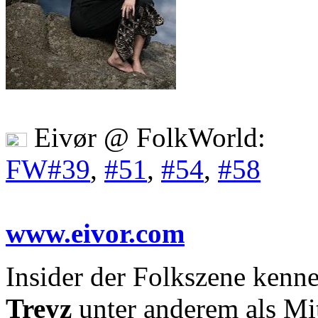
Eivør @ FolkWorld:
FW#39
,
#51
,
#54
,
#58
www.eivor.com
Insider der Folkszene kenn
Treyz
unter anderem als Mi