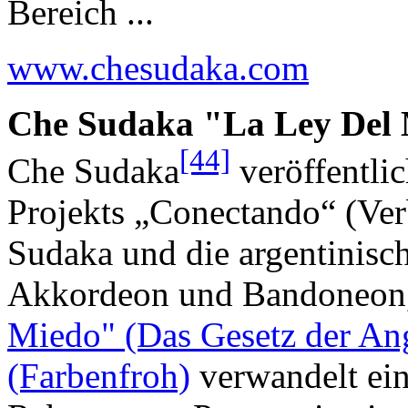
Bereich ...
www.chesudaka.com
Che Sudaka "La Ley Del M
[44]
Che Sudaka
veröffentli
Projekts „Conectando“ (Ver
Sudaka und die argentinisc
Akkordeon und Bandoneon,
Miedo" (Das Gesetz der An
(Farbenfroh)
verwandelt ei