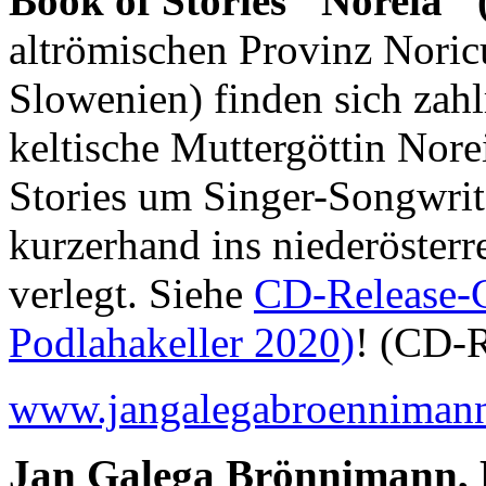
Book of Stories "Noreia" 
altrömischen Provinz Nori
Slowenien) finden sich zah
keltische Muttergöttin Nor
Stories um Singer-Songwrit
kurzerhand ins niederösterr
verlegt. Siehe
CD-Release-
Podlahakeller 2020)
! (CD-R
www.jangalegabroenniman
Jan Galega Brönnimann, 