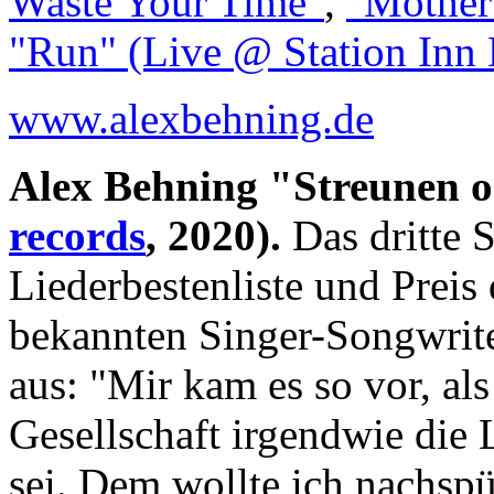
Waste Your Time"
,
"Mother
"Run" (Live @ Station Inn 
www.alexbehning.de
Alex Behning "Streunen 
records
, 2020).
Das dritte 
Liederbestenliste und Preis 
bekannten Singer-Songwrite
aus: "Mir kam es so vor, al
Gesellschaft irgendwie die
sei. Dem wollte ich nachsp