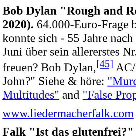
Bob Dylan "Rough and R
2020).
64.000-Euro-Frage b
konnte sich - 55 Jahre nach
Juni über sein allererstes 
[45]
freuen? Bob Dylan,
AC/D
John?" Siehe & höre:
"Murd
Multitudes"
and
"False Pro
www.liedermacherfalk.com
Falk "Ist das glutenfrei?